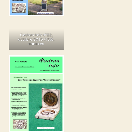
Cadran Info n°22,
octobre 2010
(155),
annexes