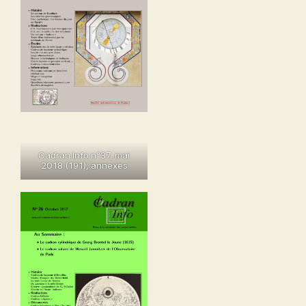
Cadran Info n°37
, mai
2018 (191),
annexes