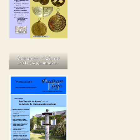
Cadran Info n°23, mai
2011
(144),
annexes