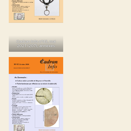
Cadran Info n°43, mai
2021 (207), annexes