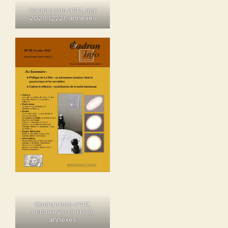
Cadran Info n°41, mai
2020
(222),
annexes
Cadran Info n°40,
octobre 2019
(178),
annexes