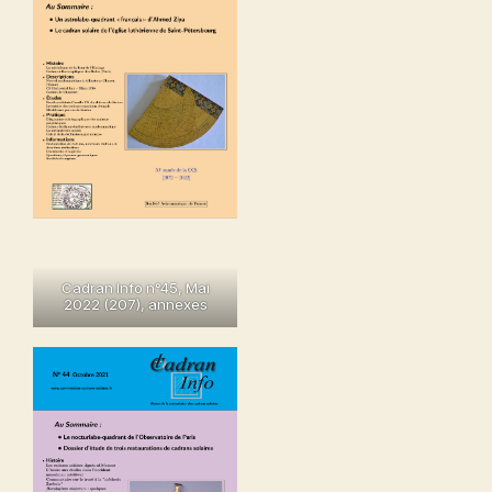
Cadran Info n°45, Mai
2022 (207), annexes