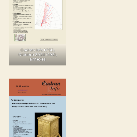
Cadran Info N°50,
Octobre 2024 (192),
annexes