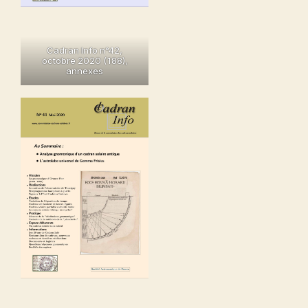
Cadran Info n°42,
octobre 2020
(188),
annexes