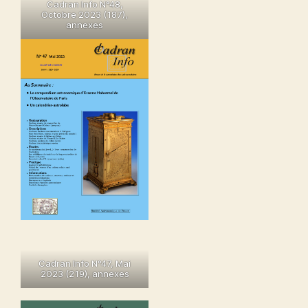
Cadran Info N°48,
Octobre 2023 (187),
annexes
Cadran Info N°47, Mai
2023 (219), annexes