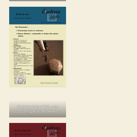
Cadran Info n°39, mai
2019 (240)
,
annexes