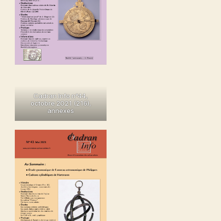
Cadran Info n°44,
octobre 2021 (216),
annexes