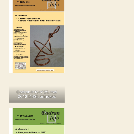
Cadran Info n°25, mai
2012
(148),
annexes