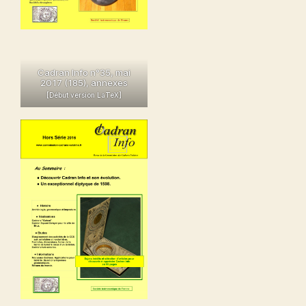
Cadran Info n°35, mai
2017 (185)
,
annexes
[Début version LaTeX]