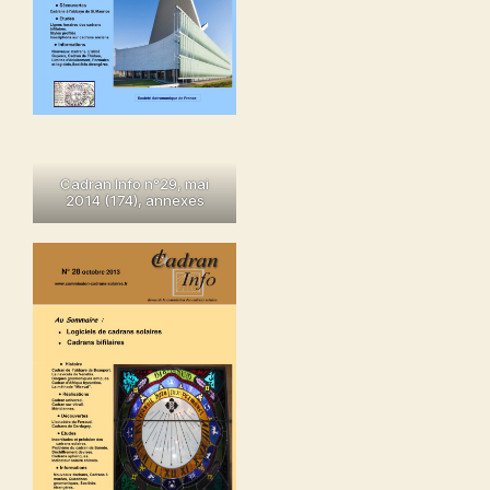
Cadran Info n°29, mai
2014 (174)
,
annexes