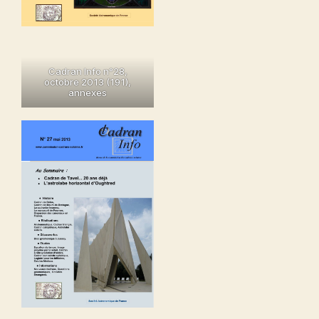
Cadran Info n°28,
octobre 2013 (191)
,
annexes