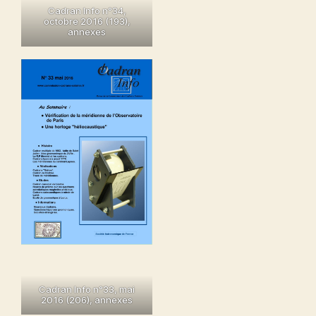
Cadran Info n°34,
octobre 2016 (193)
,
annexes
Cadran Info n°33, mai
2016 (206)
,
annexes