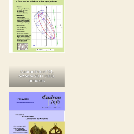
Cadran Info n°24,
octobre 2011
(163),
annexes