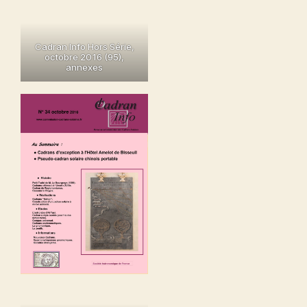
Cadran Info Hors Série,
octobre 2016 (95)
,
annexes