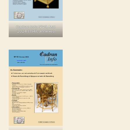
Cadran Info N°49, Mai
2024 (194), annexes