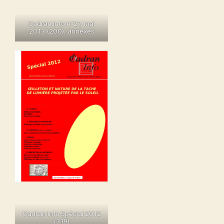
Cadran Info n°27, mai
2013 (200
),
annexes
Cadran Info Spécial 2012
(319)