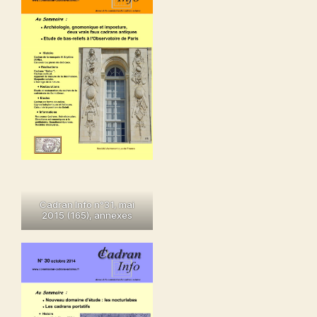
Cadran Info n°31, mai
2015 (165)
,
annexes