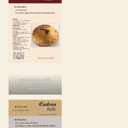
Cadran Info n°38
,
octobre 2018 (224),
annexes