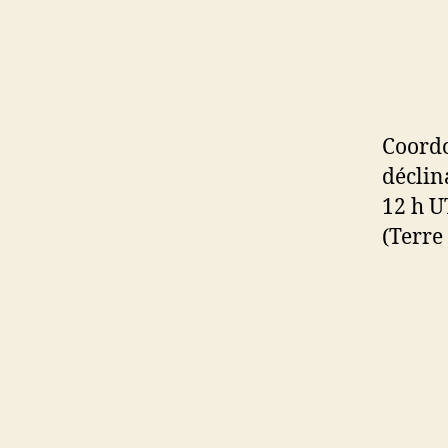
Coordo
déclin
12 h U
(Terre 