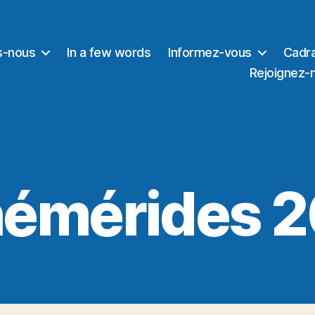
s-nous
In a few words
Informez-vous
Cadra
Rejoignez-
émérides 