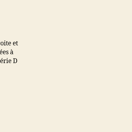
ite et
ées à
série D