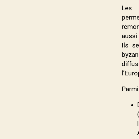
Les p
perme
remon
aussi 
Ils s
byzant
diffu
l’Euro
Parmi 