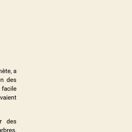
nète, a
on des
 facile
vaient
ar des
rbres,