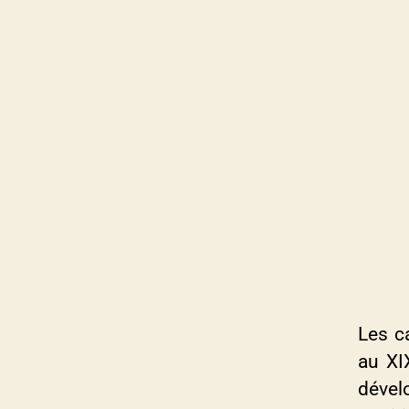
Les c
au XI
dével