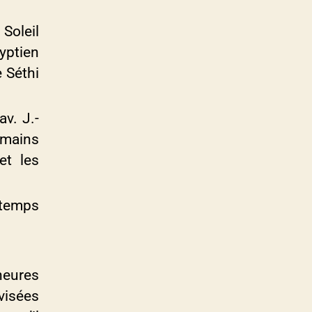
Soleil
yptien
e Séthi
v. J.-
omains
et les
 temps
heures
ivisées