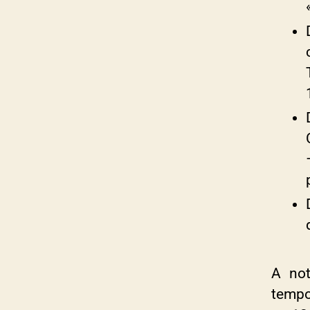
A not
tempor