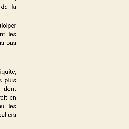
 de la
ticiper
nt les
lus bas
quité,
s plus
l dont
aît en
u les
uliers