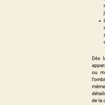
Dès l
appar
ou mo
l’ombr
même 
détai
de la 