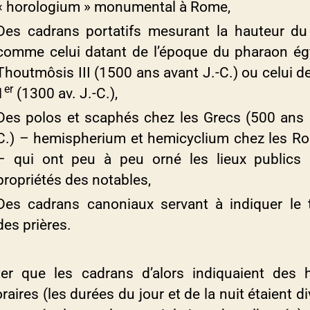
« horologium » monumental à Rome,
Des cadrans portatifs mesurant la hauteur du 
comme celui datant de l’époque du pharaon ég
Thoutmôsis III (1500 ans avant J.-C.) ou celui d
er
1
(1300 av. J.-C.),
Des polos et scaphés chez les Grecs (500 ans a
C.) – hemispherium et hemicyclium chez les R
– qui ont peu à peu orné les lieux publics 
propriétés des notables,
Des cadrans canoniaux servant à indiquer le
des prières.
er que les cadrans d’alors indiquaient des 
aires (les durées du jour et de la nuit étaient d