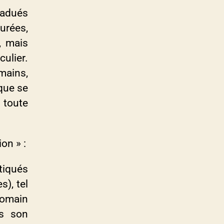
adués
urées,
, mais
culier.
mains,
ique se
 toute
on » :
iqués
), tel
romain
ns son