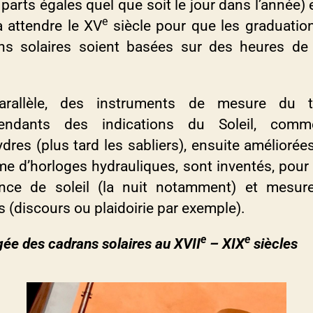
parts égales quel que soit le jour dans l’année) e
e
a attendre le XV
siècle pour que les graduatio
ns solaires soient basées sur des heures de
arallèle, des instruments de mesure du t
pendants des indications du Soleil, comm
dres (plus tard les sabliers), ensuite améliorée
me d’horloges hydrauliques, sont inventés, pour 
ence de soleil (la nuit notamment) et mesur
 (discours ou plaidoirie par exemple).
e
e
ée des cadrans solaires au XVII
– XIX
siècles