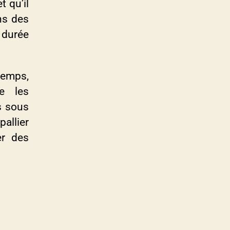
t qu’il
ns des
 durée
emps,
e les
s sous
pallier
er des