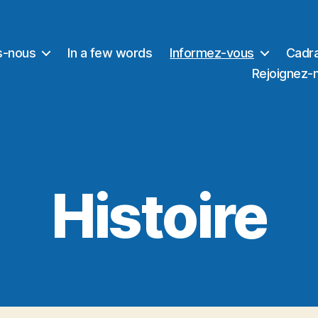
s-nous
In a few words
Informez-vous
Cadra
Rejoignez-
Histoire