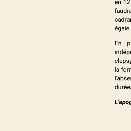
en 12 
faudr
cadra
égale.
En p
indé
clepsy
la for
l’abs
durées
L’apog