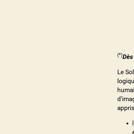
(*)
Dès 
Le Sol
logiq
humain
d’ima
appris 