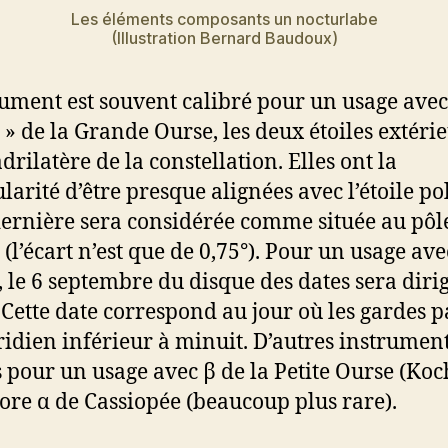
Les éléments composants un nocturlabe
(Illustration Bernard Baudoux)
rument est souvent calibré pour un usage avec 
 » de la Grande Ourse, les deux étoiles extéri
drilatère de la constellation. Elles ont la
larité d’être presque alignées avec l’étoile po
dernière sera considérée comme située au pôl
 (l’écart n’est que de 0,75°). Pour un usage ave
s, le 6 septembre du disque des dates sera diri
. Cette date correspond au jour où les gardes p
idien inférieur à minuit. D’autres instrument
 pour un usage avec β de la Petite Ourse (Koc
ore α de Cassiopée (beaucoup plus rare).