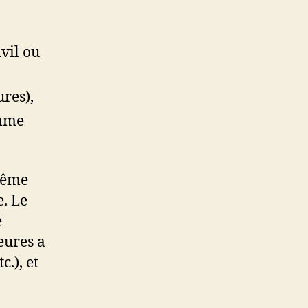
vil ou
ures),
omme
même
. Le
e
eures a
c.), et