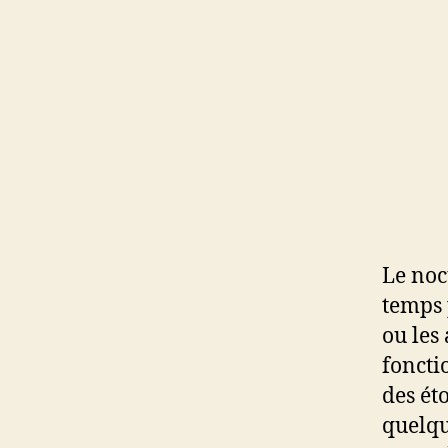
Le noc
temps 
ou les 
foncti
des éto
quelqu