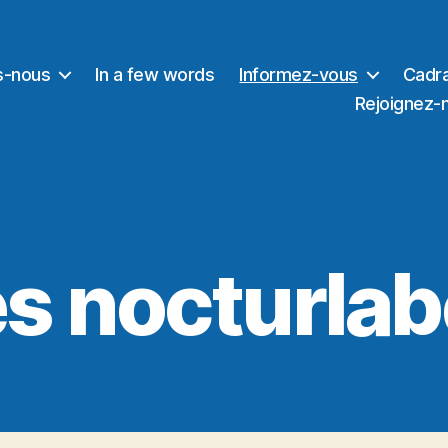
s-nous
In a few words
Informez-vous
Cadra
Rejoignez-
s nocturla