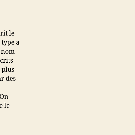
rit le
 type a
e nom
crits
 plus
ar des
 On
e le