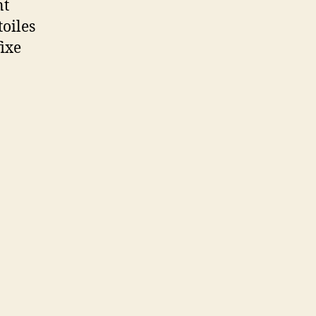
nt
toiles
ixe