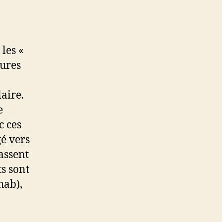
les «
eures
laire.
e
c ces
gé vers
assent
s sont
hab),