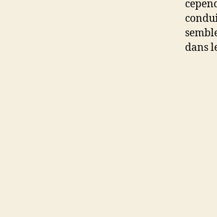
cepend
conduit
semble
dans le