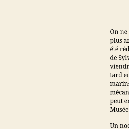
On ne s
plus a
été ré
de Syl
viendr
tard e
marin
mécani
peut e
Musée 
Un noc