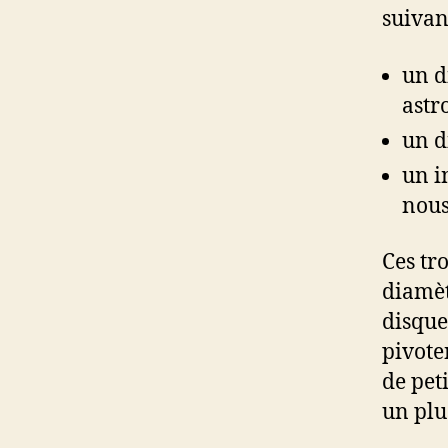
suivant
un d
astr
un d
un i
nous
Ces tr
diamèt
disque 
pivote
de peti
un plu