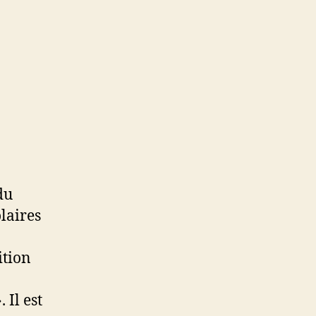
du
laires
ition
 Il est