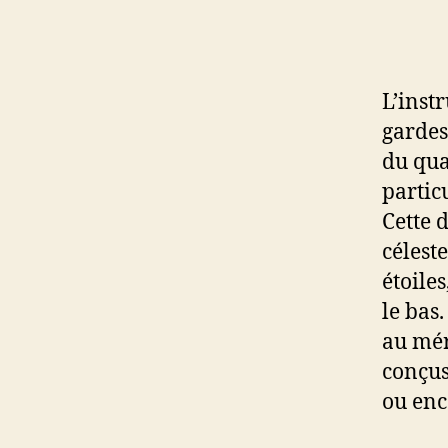
L’inst
gardes
du qua
particu
Cette 
céleste
étoile
le bas
au mér
conçus
ou enc