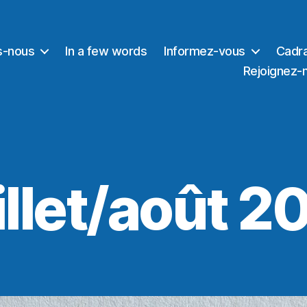
s-nous
In a few words
Informez-vous
Cadra
Rejoignez-
illet/août 2