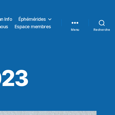
n Info
Éphémérides
nous
Espace membres
Menu
Recherche
023