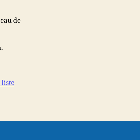
neau de
.
 liste