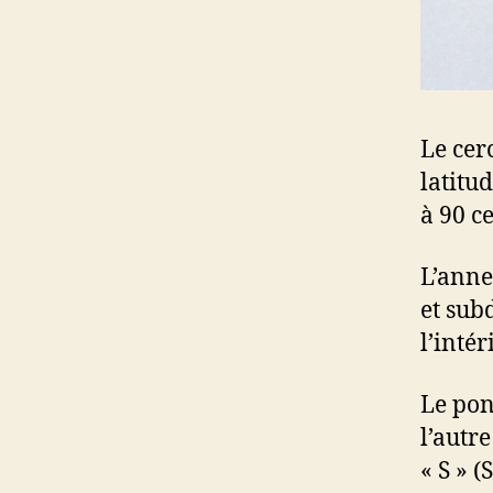
Le cer
latitu
à 90 ce
L’anne
et sub
l’inté
Le pon
l’autre
« S » (