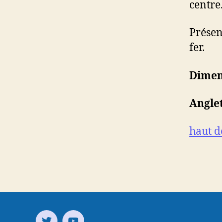
centre
Présen
fer.
Dimen
Angle
haut d