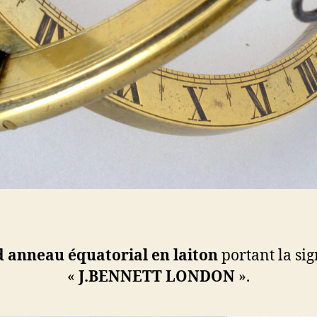
 anneau équatorial en laiton
portant la si
«
J.BENNETT
LONDON
».