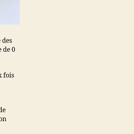
e des
e de 0
 fois
de
ion