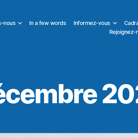
s-nous
In a few words
Informez-vous
Cadra
Rejoignez-
écembre 20