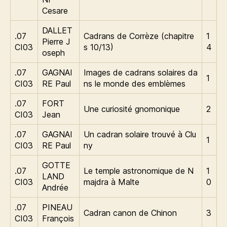
Cesare
DALLET
.07
Cadrans de Corrèze (chapitre
1
Pierre J
CI03
s 10/13)
4
oseph
.07
GAGNAI
Images de cadrans solaires da
1
CI03
RE Paul
ns le monde des emblèmes
.07
FORT
Une curiosité gnomonique
2
CI03
Jean
.07
GAGNAI
Un cadran solaire trouvé à Clu
1
CI03
RE Paul
ny
GOTTE
.07
Le temple astronomique de N
1
LAND
CI03
majdra à Malte
0
Andrée
.07
PINEAU
Cadran canon de Chinon
3
CI03
François