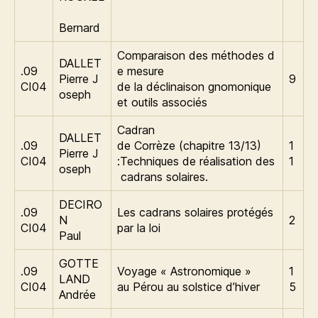
Bernard
Comparaison des méthodes d
DALLET
.09
e mesure
Pierre J
9
CI04
de la déclinaison gnomonique
oseph
et outils associés
Cadran
DALLET
.09
de Corrèze (chapitre 13/13)
1
Pierre J
CI04
:Techniques de réalisation des
1
oseph
cadrans solaires.
DECIRO
.09
Les cadrans solaires protégés
N
2
CI04
par la loi
Paul
GOTTE
.09
Voyage « Astronomique »
1
LAND
CI04
au Pérou au solstice d’hiver
5
Andrée