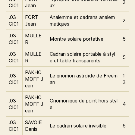
2
CI01
Jean
ux
.03
FORT
Analemme et cadrans analem
2
CI01
Jean
matiques
.03
MULLE
Montre solaire portative
5
CI01
R
.03
MULLE
Cadran solaire portable à styl
5
CI01
R
e et table transparents
PAKHO
.03
Le gnomon astroïde de Freem
1
MOFF J
CI01
an
3
ean
PAKHO
.03
Gnomonique du point hors styl
MOFF J
4
CI01
e
ean
.03
SAVOIE
Le cadran solaire invisible
5
CI01
Denis