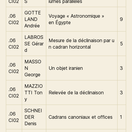
CI02
S
iurnes parallèles
GOTTE
.06
Voyage « Astronomique »
LAND
9
CI02
en Égypte
Andrée
LABROS
.06
Mesure de la déclinaison par u
SE Gérar
5
CI02
n cadran horizontal
d
MASSO
.06
N
Un objet iranien
3
CI02
George
MAZZIO
.06
TTI Ton
Relevée de la déclinaison
3
CI02
y
SCHNEI
.06
DER
Cadrans canoniaux et offices
1
CI02
Denis