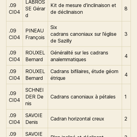
LABROS
.09
Kit de mesure d’inclinaison et
SE Gérar
8
CI04
de déclinaison
d
Six
.09
PINEAU
cadrans canoniaux sur l’église
3
CI04
François
de Sazilly
.09
ROUXEL
Généralité sur les cadrans
4
CI04
Bernard
analemmatiques
.09
ROUXEL
Cadrans bifilaires, étude géom
4
CI04
Bernard
étrique
SCHNEI
.09
DER De
Cadrans canoniaux à pétales
1
CI04
nis
.09
SAVOIE
Cadran horizontal creux
2
CI04
Denis
.09
SAVOIE