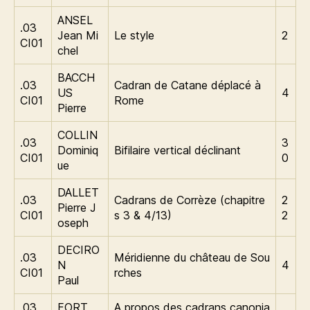
ANSEL
.03
Jean Mi
Le style
2
CI01
chel
BACCH
.03
Cadran de Catane déplacé à
US
4
CI01
Rome
Pierre
COLLIN
.03
3
Dominiq
Bifilaire vertical déclinant
CI01
0
ue
DALLET
.03
Cadrans de Corrèze (chapitre
2
Pierre J
CI01
s 3 & 4/13)
2
oseph
DECIRO
.03
Méridienne du château de Sou
N
4
CI01
rches
Paul
.03
FORT
A propos des cadrans canonia