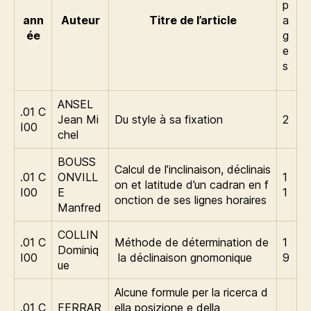
p
ann
Auteur
Titre de l’article
a
ée
g
e
s
ANSEL
.01 C
Jean Mi
Du style à sa fixation
2
I00
chel
BOUSS
Calcul de l’inclinaison, déclinais
.01 C
ONVILL
1
on et latitude d’un cadran en f
I00
E
1
onction de ses lignes horaires
Manfred
COLLIN
.01 C
Méthode de détermination de
1
Dominiq
I00
la déclinaison gnomonique
9
ue
Alcune formule per la ricerca d
.01 C
FERRAR
ella posizione e della