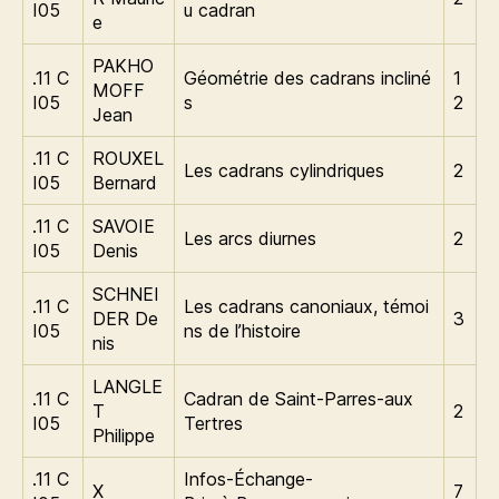
I05
u cadran
e
PAKHO
.11 C
Géométrie des cadrans incliné
1
MOFF
I05
s
2
Jean
.11 C
ROUXEL
Les cadrans cylindriques
2
I05
Bernard
.11 C
SAVOIE
Les arcs diurnes
2
I05
Denis
SCHNEI
.11 C
Les cadrans canoniaux, témoi
DER De
3
I05
ns de l’histoire
nis
LANGLE
.11 C
Cadran de Saint-Parres-aux
T
2
I05
Tertres
Philippe
.11 C
Infos-Échange-
X
7