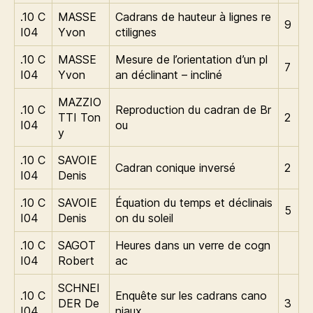
.10 C
MASSE
Cadrans de hauteur à lignes re
9
I04
Yvon
ctilignes
.10 C
MASSE
Mesure de l’orientation d’un pl
7
I04
Yvon
an déclinant – incliné
MAZZIO
.10 C
Reproduction du cadran de Br
TTI Ton
2
I04
ou
y
.10 C
SAVOIE
Cadran conique inversé
2
I04
Denis
.10 C
SAVOIE
Équation du temps et déclinais
5
I04
Denis
on du soleil
.10 C
SAGOT
Heures dans un verre de cogn
I04
Robert
ac
SCHNEI
.10 C
Enquête sur les cadrans cano
DER De
3
I04
niaux