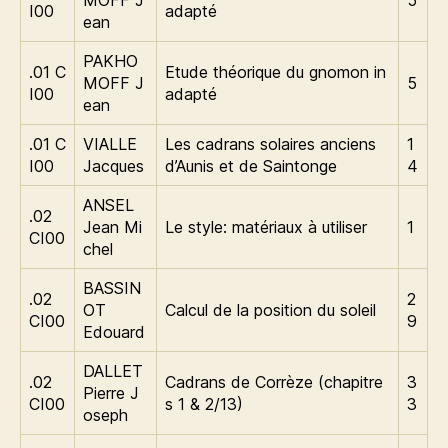
MOFF J
5
I00
adapté
ean
PAKHO
.01 C
Etude théorique du gnomon in
MOFF J
5
I00
adapté
ean
.01 C
VIALLE
Les cadrans solaires anciens
1
I00
Jacques
d’Aunis et de Saintonge
4
ANSEL
.02
Jean Mi
Le style: matériaux à utiliser
1
CI00
chel
BASSIN
.02
2
OT
Calcul de la position du soleil
CI00
9
Edouard
DALLET
.02
Cadrans de Corrèze (chapitre
3
Pierre J
CI00
s 1 & 2/13)
3
oseph