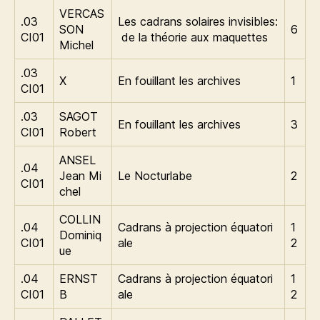
VERCAS
.03
Les cadrans solaires invisibles:
SON
6
CI01
de la théorie aux maquettes
Michel
.03
X
En fouillant les archives
1
CI01
.03
SAGOT
En fouillant les archives
3
CI01
Robert
ANSEL
.04
Jean Mi
Le Nocturlabe
2
CI01
chel
COLLIN
.04
Cadrans à projection équatori
1
Dominiq
CI01
ale
2
ue
.04
ERNST
Cadrans à projection équatori
1
CI01
B
ale
2