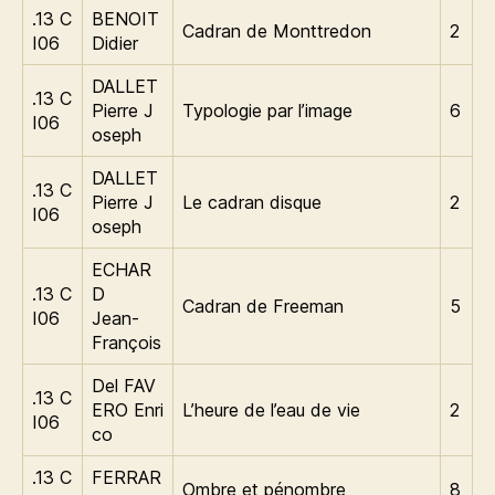
.13 C
BENOIT
Cadran de Monttredon
2
I06
Didier
DALLET
.13 C
Pierre J
Typologie par l’image
6
I06
oseph
DALLET
.13 C
Pierre J
Le cadran disque
2
I06
oseph
ECHAR
.13 C
D
Cadran de Freeman
5
I06
Jean-
François
Del FAV
.13 C
ERO Enri
L’heure de l’eau de vie
2
I06
co
.13 C
FERRAR
Ombre et pénombre
8