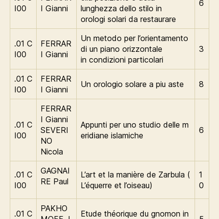
6
I00
I Gianni
lunghezza dello stilo in
orologi solari da restaurare
Un metodo per l’orientamento
.01 C
FERRAR
di un piano orizzontale
3
I00
I Gianni
in condizioni particolari
.01 C
FERRAR
Un orologio solare a piu aste
8
I00
I Gianni
FERRAR
I Gianni
.01 C
Appunti per uno studio delle m
SEVERI
6
I00
eridiane islamiche
NO
Nicola
GAGNAI
.01 C
L’art et la manière de Zarbula (
1
RE Paul
I00
L’équerre et l’oiseau)
0
PAKHO
.01 C
Etude théorique du gnomon in