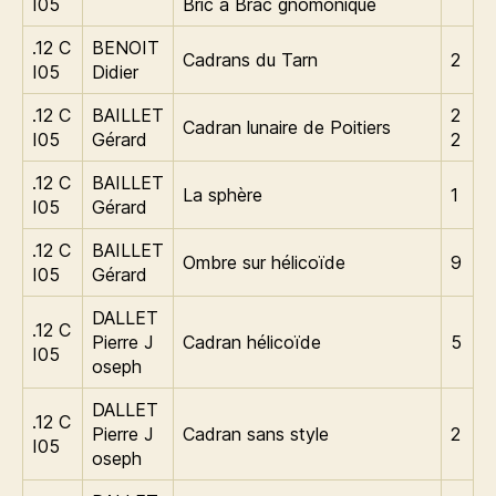
I05
Bric à Brac gnomonique
.12 C
BENOIT
Cadrans du Tarn
2
I05
Didier
.12 C
BAILLET
2
Cadran lunaire de Poitiers
I05
Gérard
2
.12 C
BAILLET
La sphère
1
I05
Gérard
.12 C
BAILLET
Ombre sur hélicoïde
9
I05
Gérard
DALLET
.12 C
Pierre J
Cadran hélicoïde
5
I05
oseph
DALLET
.12 C
Pierre J
Cadran sans style
2
I05
oseph