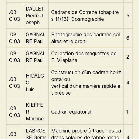
DALLET
.08
Cadrans de Corrèze (chapitre
Pierre J
5
CI03
s 11/13): Cosmographie
oseph
.08
GAGNAI
Photographie des cadrans sol
6
CI03
RE Paul
aires et le droit
.08
GAGNAI
Collection des maquettes de
2
CI03
RE Paul
E. Vilaplana
Construction d’un cadran horiz
HIDALG
.08
ontal ou
O
4
CI03
vertical d’une manière rapide e
Luis
t précise
KIEFFE
.08
R
Cadran équatorial
1
CI03
Maurice
LABROS
Machine propre à tracer les ca
.08
SE Gérar
drans solaires de l’abbé Ignac
4