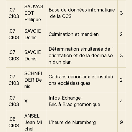
SAUVAG
.07
Base de données informatique
EOT
3
CI03
de la CCS
Philippe
.07
SAVOIE
Culmination et méridien
2
CI03
Denis
Détermination simultanée de l’
.07
SAVOIE
orientation et de la déclinaiso
3
CI03
Denis
n d’un plan
SCHNEI
.07
Cadrans canoniaux et instituti
DER De
2
CI03
ons ecclésiastiques
nis
.07
Infos-Echange-
X
4
CI03
Bric à Brac gnomonique
ANSEL
.08
Jean Mi
L’heure de Nuremberg
9
CI03
chel