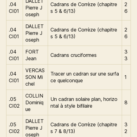
DALLET
.04
Cadrans de Corrèze (chapitre
2
Pierre J
CI01
s 5 & 6/13)
6
oseph
DALLET
.04
Cadrans de Corrèze (chapitre
2
Pierre J
CI01
s 5 & 6/13)
6
oseph
.04
FORT
3
Cadrans cruciformes
CI01
Jean
3
VERCAS
.04
Tracer un cadran sur une surfa
SON Mi
1
CI01
ce quelconque
chel
COLLIN
.05
Un cadran solaire plan, horizo
Dominiq
8
CI02
ntal à style bifilaire
ue
DALLET
.05
Cadrans de Corrèze (chapitre
3
Pierre J
CI02
s 7 & 8/13)
2
oseph