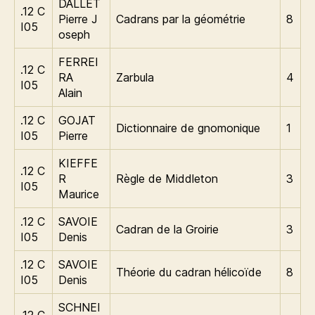
DALLET
.12 C
Pierre J
Cadrans par la géométrie
8
I05
oseph
FERREI
.12 C
RA
Zarbula
4
I05
Alain
.12 C
GOJAT
Dictionnaire de gnomonique
1
I05
Pierre
KIEFFE
.12 C
R
Règle de Middleton
3
I05
Maurice
.12 C
SAVOIE
Cadran de la Groirie
3
I05
Denis
.12 C
SAVOIE
Théorie du cadran hélicoïde
8
I05
Denis
SCHNEI