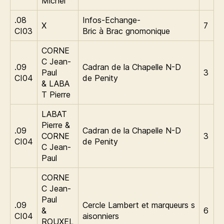
Michel
.08
Infos-Echange-
X
7
CI03
Bric à Brac gnomonique
CORNE
C Jean-
.09
Cadran de la Chapelle N-D
Paul
3
CI04
de Penity
& LABA
T Pierre
LABAT
Pierre &
.09
Cadran de la Chapelle N-D
CORNE
3
CI04
de Penity
C Jean-
Paul
CORNE
C Jean-
Paul
.09
Cercle Lambert et marqueurs s
&
6
CI04
aisonniers
ROUXEL