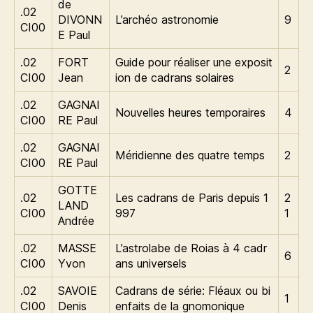
de
.02
DIVONN
L’archéo astronomie
9
CI00
E Paul
.02
FORT
Guide pour réaliser une exposit
2
CI00
Jean
ion de cadrans solaires
.02
GAGNAI
Nouvelles heures temporaires
4
CI00
RE Paul
.02
GAGNAI
Méridienne des quatre temps
2
CI00
RE Paul
GOTTE
.02
Les cadrans de Paris depuis 1
2
LAND
CI00
997
1
Andrée
.02
MASSE
L’astrolabe de Roias à 4 cadr
6
CI00
Yvon
ans universels
.02
SAVOIE
Cadrans de série: Fléaux ou bi
1
CI00
Denis
enfaits de la gnomonique