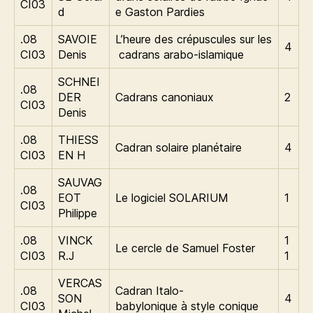
CI03
d
e Gaston Pardies
.08
SAVOIE
L’heure des crépuscules sur les
4
CI03
Denis
cadrans arabo-islamique
SCHNEI
.08
DER
Cadrans canoniaux
2
CI03
Denis
.08
THIESS
Cadran solaire planétaire
4
CI03
EN H
SAUVAG
.08
EOT
Le logiciel SOLARIUM
1
CI03
Philippe
.08
VINCK
1
Le cercle de Samuel Foster
CI03
R.J
1
VERCAS
.08
Cadran Italo-
SON
4
CI03
babylonique à style conique