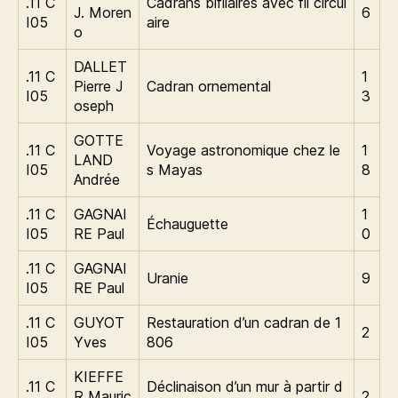
.11 C
Cadrans bifilaires avec fil circul
J. Moren
6
I05
aire
o
DALLET
.11 C
1
Pierre J
Cadran ornemental
I05
3
oseph
GOTTE
.11 C
Voyage astronomique chez le
1
LAND
I05
s Mayas
8
Andrée
.11 C
GAGNAI
1
Échauguette
I05
RE Paul
0
.11 C
GAGNAI
Uranie
9
I05
RE Paul
.11 C
GUYOT
Restauration d’un cadran de 1
2
I05
Yves
806
KIEFFE
.11 C
Déclinaison d’un mur à partir d
R Mauric
2