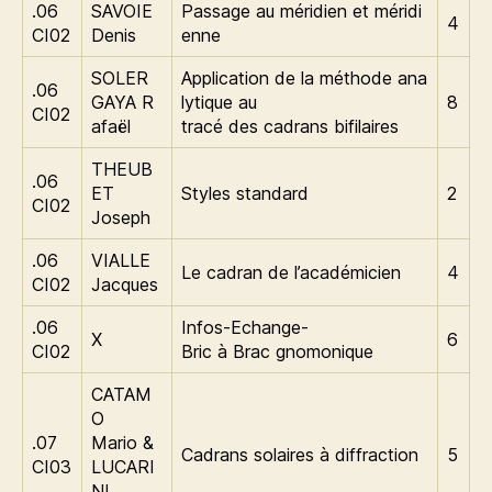
.06
SAVOIE
Passage au méridien et méridi
4
CI02
Denis
enne
SOLER
Application de la méthode ana
.06
GAYA R
lytique au
8
CI02
afaël
tracé des cadrans bifilaires
THEUB
.06
ET
Styles standard
2
CI02
Joseph
.06
VIALLE
Le cadran de l’académicien
4
CI02
Jacques
.06
Infos-Echange-
X
6
CI02
Bric à Brac gnomonique
CATAM
O
.07
Mario &
Cadrans solaires à diffraction
5
CI03
LUCARI
NI