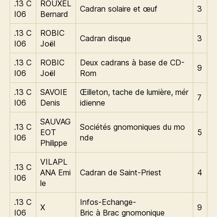
.13 C
ROUXEL
Cadran solaire et œuf
3
I06
Bernard
.13 C
ROBIC
Cadran disque
3
I06
Joël
.13 C
ROBIC
Deux cadrans à base de CD-
9
I06
Joël
Rom
.13 C
SAVOIE
Œilleton, tache de lumière, mér
7
I06
Denis
idienne
SAUVAG
.13 C
Sociétés gnomoniques du mo
EOT
5
I06
nde
Philippe
VILAPL
.13 C
ANA Emi
Cadran de Saint-Priest
4
I06
le
.13 C
Infos-Echange-
X
9
I06
Bric à Brac gnomonique