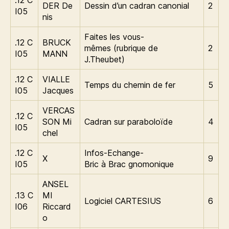
.12 C
DER De
Dessin d’un cadran canonial
2
I05
nis
Faites les vous-
.12 C
BRUCK
mêmes (rubrique de
2
I05
MANN
J.Theubet)
.12 C
VIALLE
Temps du chemin de fer
5
I05
Jacques
VERCAS
.12 C
SON Mi
Cadran sur paraboloïde
4
I05
chel
.12 C
Infos-Echange-
X
9
I05
Bric à Brac gnomonique
ANSEL
.13 C
MI
Logiciel CARTESIUS
6
I06
Riccard
o