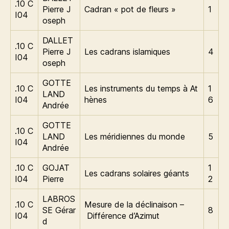
.10 C
Pierre J
Cadran « pot de fleurs »
1
I04
oseph
DALLET
.10 C
Pierre J
Les cadrans islamiques
4
I04
oseph
GOTTE
.10 C
Les instruments du temps à At
1
LAND
I04
hènes
6
Andrée
GOTTE
.10 C
LAND
Les méridiennes du monde
5
I04
Andrée
.10 C
GOJAT
1
Les cadrans solaires géants
I04
Pierre
2
LABROS
.10 C
Mesure de la déclinaison –
SE Gérar
8
I04
Différence d’Azimut
d