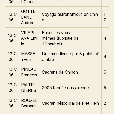
I06
I Gianni
GOTTE
.13 C
Voyage astronomique en Chin
1
LAND
I06
e
7
Andrée
VILAPL
Faites les vous-
.13 C
ANA Emi
mêmes (rubrique de
4
I06
le
J.Theubet)
.13 C
MASSE
Une méridienne par 3 points d’
4
I06
Yvon
ombre
.13 C
PINEAU
Cadrans de Chinon
6
I06
François
.13 C
PALTRI
2005 l’année cassinienne
5
I06
NIERI G
.13 C
ROUXEL
Cadran hélicoïdal de Piet Hein
2
I06
Bernard