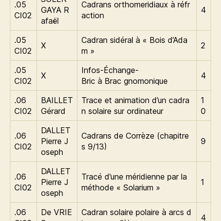
.05
Cadrans orthomeridiaux à réfr
GAYA R
4
CI02
action
afaël
.05
Cadran sidéral à « Bois d’Ada
X
2
CI02
m »
.05
Infos-Échange-
X
4
CI02
Bric à Brac gnomonique
.06
BAILLET
Trace et animation d’un cadra
1
CI02
Gérard
n solaire sur ordinateur
0
DALLET
.06
Cadrans de Corrèze (chapitre
Pierre J
9
CI02
s 9/13)
oseph
DALLET
.06
Tracé d’une méridienne par la
Pierre J
1
CI02
méthode « Solarium »
oseph
.06
De VRIE
Cadran solaire polaire à arcs d
4