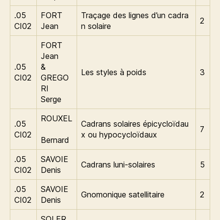
.05
FORT
Traçage des lignes d’un cadra
2
CI02
Jean
n solaire
FORT
Jean
.05
&
Les styles à poids
3
CI02
GREGO
RI
Serge
ROUXEL
.05
Cadrans solaires épicycloïdau
7
CI02
x ou hypocycloïdaux
Bernard
.05
SAVOIE
Cadrans luni-solaires
5
CI02
Denis
.05
SAVOIE
Gnomonique satellitaire
2
CI02
Denis
SOLER