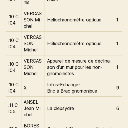
nis
VERCAS
.10 C
SON Mi
Héliochronomètre optique
1
I04
chel
VERCAS
.10 C
SON
Héliochronomètre optique
1
I04
Michel
VERCAS
Appareil de mesure de déclinai
.10 C
SON
son d’un mur pour les non-
1
I04
Michel
gnomonistes
.10 C
Infos-Echange-
X
9
I04
Bric à Brac gnomonique
ANSEL
.11 C
Jean Mi
La clepsydre
6
I05
chel
BORES